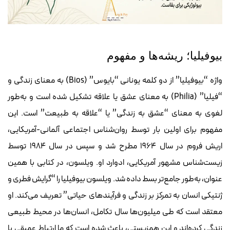
بیوفیلیا؛ ریشه‌ها و مفهوم
واژه “بیوفیلیا” از دو کلمه یونانی “بایوس” (Bios) به معنای زندگی و
“فیلیا” (Philia) به معنای عشق یا علاقه تشکیل شده است و به‌طور
لغوی به معنای “عشق به زندگی” یا “علاقه به طبیعت” است. این
مفهوم برای اولین بار توسط روان‌شناس اجتماعی آلمانی-آمریکایی،
اریش فروم در سال ۱۹۶۴ مطرح شد و سپس در سال ۱۹۸۴ توسط
زیست‌شناس مشهور آمریکایی، ادوارد او. ویلسون، در کتابی با همین
عنوان، به‌طور جامع‌تر بسط داده شد. ویلسون بیوفیلیا را “گرایش فطری و
ژنتیکی انسان به تمرکز بر زندگی و فرآیندهای حیاتی” تعریف می‌کند. او
معتقد است که طی میلیون‌ها سال تکامل، انسان‌ها در محیط طبیعی
زندگی کرده‌اند و این همزیستی، باعث شده است که ما ارتباط عمیقی با