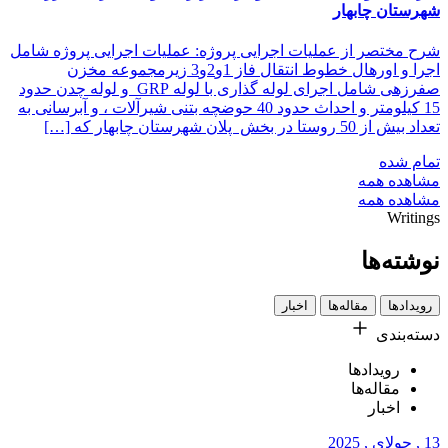
شهرستان چابهار
شرح مختصر از عملیات اجرایی پروژه: عملیات اجرایی پروژه شامل
اجرا و اورهال خطوط انتقال فاز 1و2و3 زیرمجموعه مخزن
صفرزهی شامل اجرای لوله گذاری با لوله GRP و لوله چدن حدود
15 کیلومتر و احداث حدود 40 حوضچه بتنی شیرآلات ، و آبرسانی به
تعداد بیش از 50 روستا در بخش پلان شهرستان چابهار که […]
تمام شده
مشاهده همه
مشاهده همه
Writings
نوشته‌ها
رویداد‌ها
مقاله‌ها
اخبار
دسته‌بندی‌
رویداد‌ها
مقاله‌ها
اخبار
13 , جولای , 2025