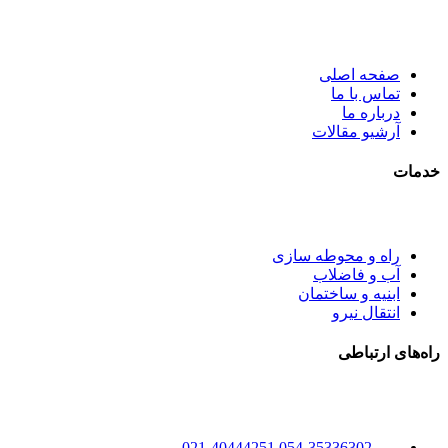
صفحه اصلی
تماس با ما
درباره ما
آرشیو مقالات
خدمات
راه و محوطه سازی
آب و فاضلاب
ابنیه و ساختمان
انتقال نیرو
راه‌های ارتباطی
021-40444251
054-35336302